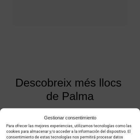
Descobreix més llocs 
de Palma
Descobreix, viu i gaudeix Palma, els racons,
Gestionar consentimiento
monuments o platges que et sorprendran
Para ofrecer las mejores experiencias, utilizamos tecnologías como las
cookies para almacenar y/o acceder a la información del dispositivo. El
consentimiento de estas tecnologías nos permitirá procesar datos