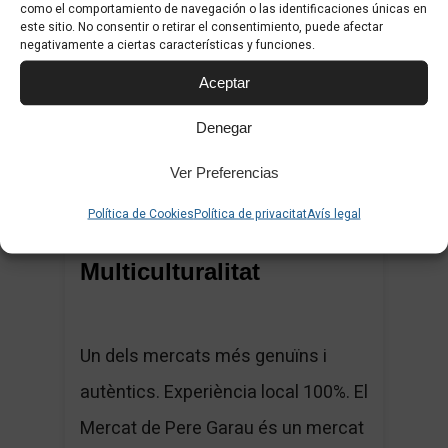
como el comportamiento de navegación o las identificaciones únicas en
este sitio. No consentir o retirar el consentimiento, puede afectar
negativamente a ciertas características y funciones.
1
Aceptar
Denegar
Ver Preferencias
Política de Cookies
Política de privacitat
Avís legal
Mercat de Pere Garau –
Multiculturalitat
Un dels mercats més genuïns i
autèntics. Experiència local 100%. El
Mercat de Pere Garau és un mercat