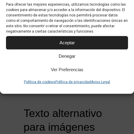
Para ofrecer las mejores experiencias, utilizamos tecnologías como las
sencilla e intuitiva, permitiendo a todos
cookies para almacenar y/o acceder a la información del dispositivo. El
los usuarios acceder fácilmente al
consentimiento de estas tecnologías nos permitirá procesar datos
como el comportamiento de navegación o las identificaciones únicas en
contenido.
este sitio. No consentir o retirar el consentimiento, puede afectar
negativamente a ciertas características y funciones.
El menú de navegación es
consistente en todas las páginas del
Aceptar
sitio web.
Denegar
Se proporciona un mapa del sitio para
Ver Preferencias
facilitar la localización del contenido.
Los enlaces tienen descripciones
Política de cookies
Política de privacidad
Aviso Legal
claras y precisas sobre su destino.
Texto alternativo
para imágenes