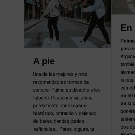
En 
Palma 
para v
Argume
A pie
tambié
alamed
Una de las mejores y más
la ruta
recomendables formas de
comodi
conocer Palma es dándole a los
de 50 
talones. Paseando sin prisa,
de la 
perdiéndote por el
casco
ponérte
, entrando y saliendo
histórico
sistema
de bares, tiendas, patios
dos op
señoriales… Paras, sigues, te
BiciP