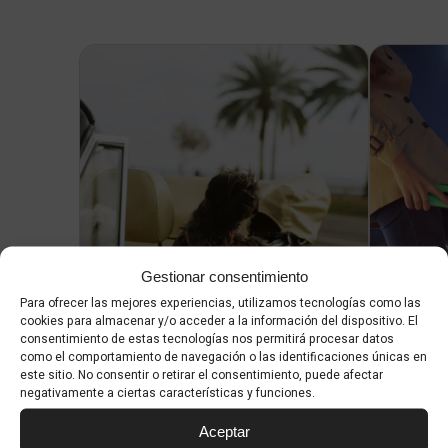
Gestionar consentimiento
Para ofrecer las mejores experiencias, utilizamos tecnologías como las
cookies para almacenar y/o acceder a la información del dispositivo. El
consentimiento de estas tecnologías nos permitirá procesar datos
como el comportamiento de navegación o las identificaciones únicas en
En coche
En 
este sitio. No consentir o retirar el consentimiento, puede afectar
negativamente a ciertas características y funciones.
Si has alquilado un coche o lo
Otra fo
Aceptar
has traído en barco, Palma te
movers