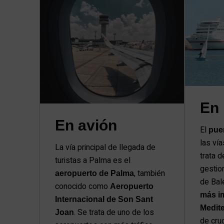
En 
En avión
El
pue
las ví
La vía principal de llegada de
trata 
turistas a Palma es el
gestion
, también
aeropuerto de Palma
de Bal
conocido como
Aeropuerto
más im
Internacional de Son Sant
Medit
. Se trata de uno de los
Joan
de cru