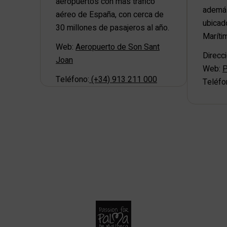
aeropuertos con más tráfico
además
aéreo de España, con cerca de
ubicad
30 millones de pasajeros al año.
Maríti
Web:
Aeropuerto de Son Sant
Direcci
Joan
Web:
P
Teléfono:
(+34) 913 211 000
Teléfo