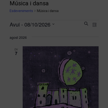
Música i dansa
Esdeveniments
Música i dansa
Naveg
Nav
Avui
 - 
08/10/2026
Cerca
Llista
Selecciona
de
visual
agost 2026
una
visu
i
data.
DV
Esd
7
cerca
d'Esd