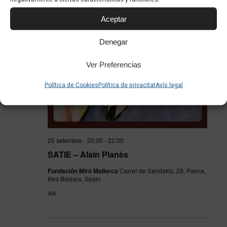
Aceptar
Denegar
Ver Preferencias
Política de Cookies
Política de privacitat
Avís legal
25 setembre - 20:00
-
22:00
SATIE – Alain Planès
Fundación Miró Mallorca
Carrer de Saridakis, 29, Palma,
Illes Balears, Spain
30€