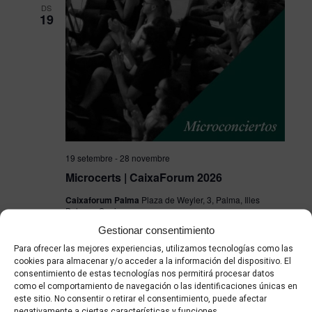
DS
19
19 setembre
-
28 novembre
Microcerts | CaixaForum 2026
Caixaforum Palma
Plaza de Weyler, 3, Palma, Illes
Balears, Spain
Gestionar consentimiento
Para ofrecer las mejores experiencias, utilizamos tecnologías como las
cookies para almacenar y/o acceder a la información del dispositivo. El
consentimiento de estas tecnologías nos permitirá procesar datos
DV
25
como el comportamiento de navegación o las identificaciones únicas en
este sitio. No consentir o retirar el consentimiento, puede afectar
negativamente a ciertas características y funciones.