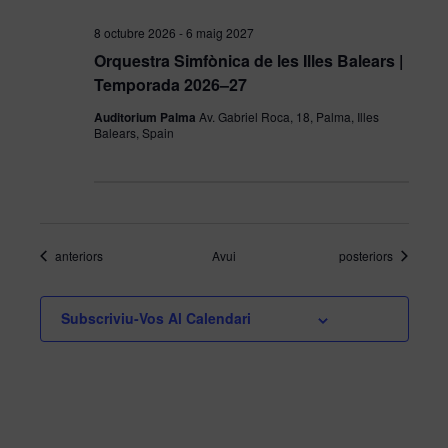
8 octubre 2026
-
6 maig 2027
Orquestra Simfònica de les Illes Balears |
Temporada 2026–27
Auditorium Palma
Av. Gabriel Roca, 18, Palma, Illes
Balears, Spain
Esdeveniments
Esdeveniments
anteriors
Avui
posteriors
Subscriviu-Vos Al Calendari