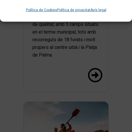
Les raons són de pes: un clima
mediterrani que sempre
Política de Cookies
Política de privacitat
Avís legal
acompanya i una oferta variada i
de qualitat, amb 5 camps situats
en el terme municipal, tots amb
recorreguts de 18 forats i molt
propers al centre urbà i la Platja
de Palma.