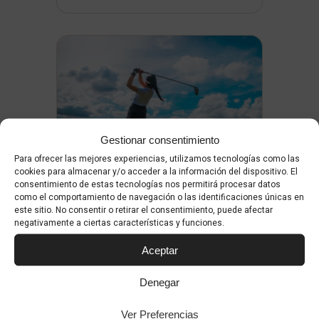
Gestionar consentimiento
Para ofrecer las mejores experiencias, utilizamos tecnologías como las
cookies para almacenar y/o acceder a la información del dispositivo. El
consentimiento de estas tecnologías nos permitirá procesar datos
como el comportamiento de navegación o las identificaciones únicas en
Golf
este sitio. No consentir o retirar el consentimiento, puede afectar
negativamente a ciertas características y funciones.
Clima mediterrani, tradició i les
Aceptar
millors vistes
Denegar
Si t’agrada el golf, Palma és (ja
tens un altre motiu) la teva ciutat.
Ver Preferencias