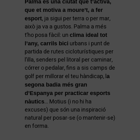
Palma és una ciutat que t’activa,
que et motiva a moure’t, a fer
, ja sigui per terra o per mar,
esport
això ja va a gustos. Palma a més
t’ho posa fàcil: un
clima ideal tot
urbans i punt de
l’any, carrils bici
partida de rutes cicloturístiques per
l’illa, senders pel litoral per caminar,
córrer o pedalar, fins a sis camps de
golf per millorar el teu hàndicap, l
a
segona badia més gran
d’Espanya per practicar esports
… Motius (i no hi ha
nàutics
excuses) que són una inspiració
natural per posar-se (o mantenir-se)
en forma.