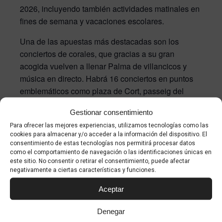
2026, incluyendo también actividades matinales en
fines de semana y vacaciones escolares.
Una de las apuestas más destacadas son los
conciertos de corales, que gracias a su gran
acogida vuelven a llenar Palma de villancicos y
música en directo. Habrá 16 conciertos en puntos
emblemáticos como plaza de Cort, passeig del
Born, plaza de la Porta Pintada, plaza del Mercat,
Gestionar consentimiento
S’Hort del Rei, Can Pastilla y Son Ferriol. El
Para ofrecer las mejores experiencias, utilizamos tecnologías como las
primero tendrá lugar este viernes, de 18.30 a 20.30
cookies para almacenar y/o acceder a la información del dispositivo. El
horas, con los coros Vermells de la Seu y Palma
consentimiento de estas tecnologías nos permitirá procesar datos
Gospel Singers.
como el comportamiento de navegación o las identificaciones únicas en
este sitio. No consentir o retirar el consentimiento, puede afectar
negativamente a ciertas características y funciones.
También se realizarán actividades itinerantes como
charangas, elfos y pajes reales, así como
Aceptar
flashmobs en calles y barrios como Blanquerna,
Nuredduna, Sant Miquel, Bonaire, Jaume III, La
Denegar