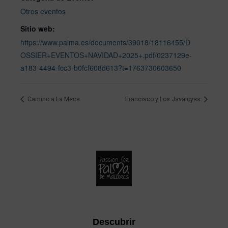
Otros eventos
Sitio web:
https://www.palma.es/documents/39018/18116455/D
OSSIER+EVENTOS+NAVIDAD+2025+.pdf/0237129e-
a183-4494-fcc3-b0fcf608d613?t=1763730603650
Camino a La Meca
Francisco y Los Javaloyas
Descubrir