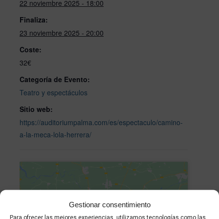
22 noviembre 2025 - 18:00
Finaliza:
23 noviembre 2025 - 20:00
Coste:
32€
Categoría de Evento:
Teatro y espectáculos
Sitio web:
https://auditoriumpalma.com/es/espectaculo/camino-
a-la-meca-lola-herrera/
Gestionar consentimiento
Para ofrecer las mejores experiencias, utilizamos tecnologías como las