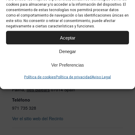
Haz clic para aceptar cookies de marketing
cookies para almacenar y/o acceder a la información del dispositivo. El
y permitir este contenido
consentimiento de estas tecnologías nos permitirá procesar datos
como el comportamiento de navegación o las identificaciones únicas en
este sitio. No consentir o retirar el consentimiento, puede afectar
negativamente a ciertas características y funciones.
Aceptar
Denegar
RECINTO
Ver Preferencias
Auditorium Palma
Política de cookies
Política de privacidad
Aviso Legal
Av. Gabriel Roca, 18
Palma
,
Illes Balears
07014
Spain
Teléfono
971 735 328
Ver el sitio web del Recinto