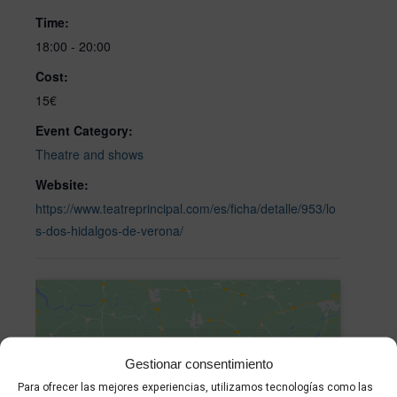
Time:
18:00 - 20:00
Cost:
15€
Event Category:
Theatre and shows
Website:
https://www.teatreprincipal.com/es/ficha/detalle/953/lo
s-dos-hidalgos-de-verona/
Gestionar consentimiento
Para ofrecer las mejores experiencias, utilizamos tecnologías como las
Click to accept marketing cookies and