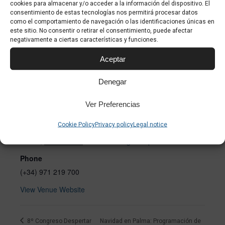
cookies para almacenar y/o acceder a la información del dispositivo. El
enable this content
consentimiento de estas tecnologías nos permitirá procesar datos
como el comportamiento de navegación o las identificaciones únicas en
este sitio. No consentir o retirar el consentimiento, puede afectar
negativamente a ciertas características y funciones.
Aceptar
Denegar
VENUE
Ver Preferencias
Teatro Principal
Cookie Policy
Privacy policy
Legal notice
Carrer de la Riera, 2
Palma
,
Illes Balears
07003
+ Google Map
Phone
(+34) 971 219 700
View Venue Website
8º Congreso Despertar
Navidad en Palma: Programación de