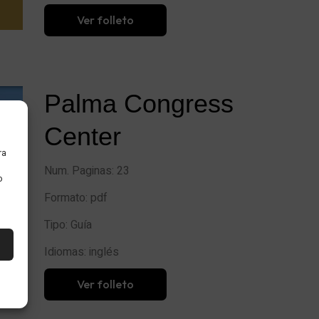
Ver folleto
Palma Congress
Center
ra
Num. Paginas: 23
o
Formato: pdf
Tipo: Guía
Idiomas: inglés
Ver folleto