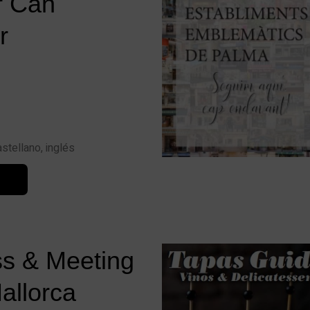
r Can
r
astellano, inglés
s & Meeting
allorca