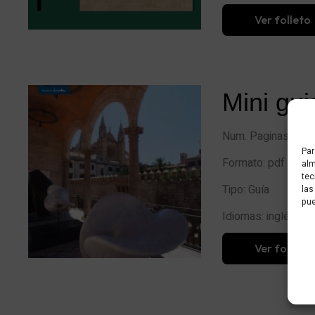
Ver folleto
Mini gui
Num. Paginas: 18
Par
Formato: pdf
alm
tec
Tipo: Guía
las
pue
Idiomas: inglés, ca
Ver folleto