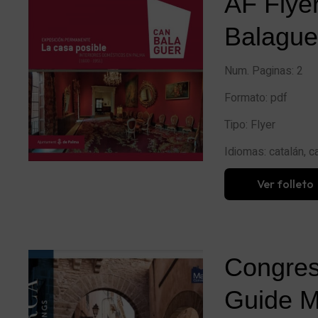
AF Flye
Balague
Num. Paginas:
2
Formato:
pdf
Tipo:
Flyer
Idiomas:
catalán, c
Ver folleto
Congres
Guide M