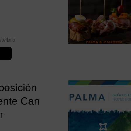
stellano
osición
ente Can
r