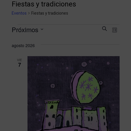
Fiestas y tradiciones
Eventos
Fiestas y tradiciones
Naveg
Nav
Próximos
Buscar
Lista
Selecciona
de
de
agosto 2026
la
vist
búsqu
fecha.
VIE
de
7
y
Eve
vistas
de
Event