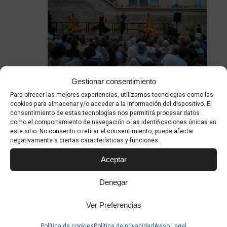
4 julio
-
4 septiembre
Gestionar consentimiento
VERANO EN LA MISERICORDIA
Para ofrecer las mejores experiencias, utilizamos tecnologías como las
cookies para almacenar y/o acceder a la información del dispositivo. El
Centre Cultural La Misericòrdia
Plaça de l'Hospital, 4,
consentimiento de estas tecnologías nos permitirá procesar datos
Palma, Spain
como el comportamiento de navegación o las identificaciones únicas en
este sitio. No consentir o retirar el consentimiento, puede afectar
negativamente a ciertas características y funciones.
Aceptar
Eventos
Hoy
Siguiente(s)
Eventos
Denegar
anterior(es)
Ver Preferencias
Suscribirse Al Calendario
Política de cookies
Política de privacidad
Aviso Legal