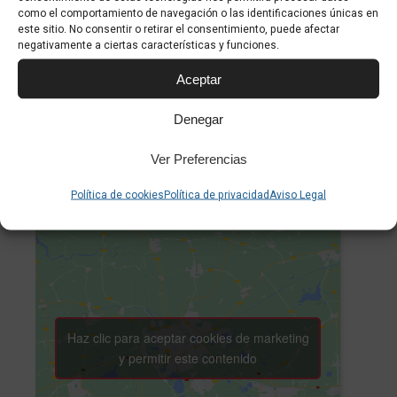
como el comportamiento de navegación o las identificaciones únicas en
Coste:
este sitio. No consentir o retirar el consentimiento, puede afectar
negativamente a ciertas características y funciones.
4€
Aceptar
Categoría de Evento:
Infantil
Denegar
Sitio web:
https://caixaforum.org/es/palma/p/sonido-y-
Ver Preferencias
acustica_a169528674
Política de cookies
Política de privacidad
Aviso Legal
Haz clic para aceptar cookies de marketing
y permitir este contenido