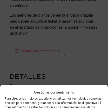
su entrada
Los menores de 3 años tienen la entrada gratuita
pero deben adquirir el ticket. Pueden seleccionar
en el apartado de promociones la opción «menores
de 3 años”
Añadir Al Calendario
DETALLES
Fecha:
23 julio 2025
Gestionar consentimiento
Para ofrecer las mejores experiencias, utilizamos tecnologías como las
Hora:
cookies para almacenar y/o acceder a la información del dispositivo. El
18:30 - 20:00
consentimiento de estas tecnologías nos permitirá procesar datos