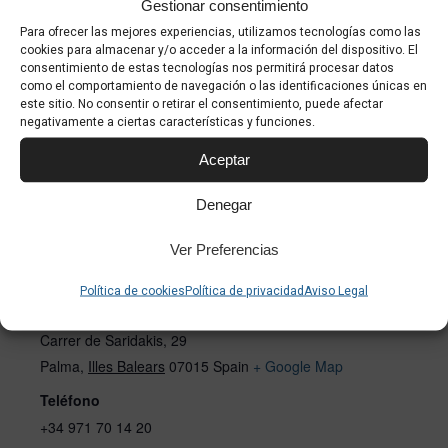
Gestionar consentimiento
Para ofrecer las mejores experiencias, utilizamos tecnologías como las
cookies para almacenar y/o acceder a la información del dispositivo. El
consentimiento de estas tecnologías nos permitirá procesar datos
Haz clic para aceptar cookies de marketing
como el comportamiento de navegación o las identificaciones únicas en
y permitir este contenido
este sitio. No consentir o retirar el consentimiento, puede afectar
negativamente a ciertas características y funciones.
Aceptar
Denegar
Ver Preferencias
RECINTO
Política de cookies
Política de privacidad
Aviso Legal
Fundación Miró Mallorca
Carrer de Saridakis, 29
Palma
,
Illes Balears
07015
Spain
+ Google Map
Teléfono
+34 971 70 14 20