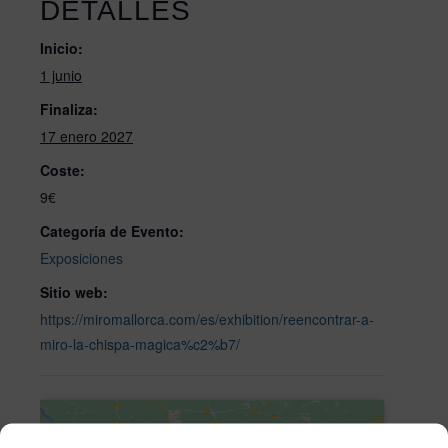
DETALLES
Inicio:
1 junio
Finaliza:
17 enero 2027
Coste:
9€
Categoría de Evento:
Exposiciones
Sitio web:
https://miromallorca.com/es/exhibition/reencontrar-a-
miro-la-chispa-magica%c2%b7/