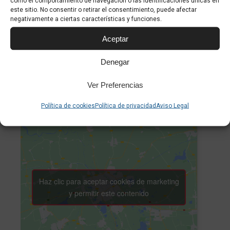
Coste:
como el comportamiento de navegación o las identificaciones únicas en
este sitio. No consentir o retirar el consentimiento, puede afectar
34€
negativamente a ciertas características y funciones.
Categoría de Evento:
Aceptar
Teatro y espectáculos
Denegar
Sitio web:
https://auditoriumpalma.com/es/espectaculo/reves-
Ver Preferencias
inshi/
Política de cookies
Política de privacidad
Aviso Legal
Haz clic para aceptar cookies de marketing
y permitir este contenido