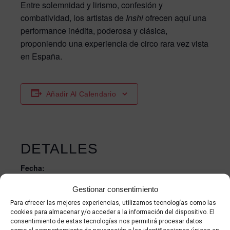
Entre solemnidad y lirismo, confesión y
combatividad, los artistas de
Inshi
ofrecen aquí una
performance inédita, poderosa y clásica,
proponiendo una experiencia de circo rara vez vista
en España.
Añadir Al Calendario
DETALLES
Fecha:
14 diciembre 2025
Gestionar consentimiento
Hora:
Para ofrecer las mejores experiencias, utilizamos tecnologías como las
cookies para almacenar y/o acceder a la información del dispositivo. El
18:30 - 20:00
consentimiento de estas tecnologías nos permitirá procesar datos