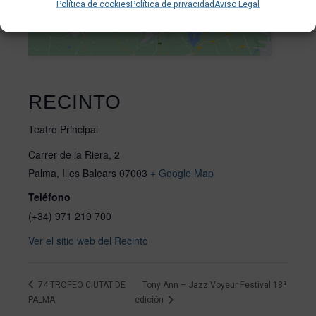
Política de cookies
Política de privacidad
Aviso Legal
RECINTO
Teatro Principal
Carrer de la Riera, 2
Palma
,
Illes Balears
07003
+ Google Map
Teléfono
(+34) 971 219 700
Ver el sitio web del Recinto
74 TROFEO CIUTAT DE
Tony Ann – Jazz Voyeur Festival 18ª
PALMA
edición