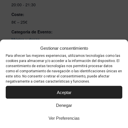
20:00 - 21:30
Coste:
8€ – 25€
Categoría de Evento:
Música y danza
Gestionar consentimiento
Sitio web:
Para ofrecer las mejores experiencias, utilizamos tecnologías como las
https://www.teatreprincipal.com/es/ficha/detalle/973/ch
cookies para almacenar y/o acceder a la información del dispositivo. El
icuelo-marco-mezquida/
consentimiento de estas tecnologías nos permitirá procesar datos
como el comportamiento de navegación o las identificaciones únicas en
este sitio. No consentir o retirar el consentimiento, puede afectar
negativamente a ciertas características y funciones.
Aceptar
Denegar
Haz clic para aceptar cookies de marketing
Ver Preferencias
y permitir este contenido