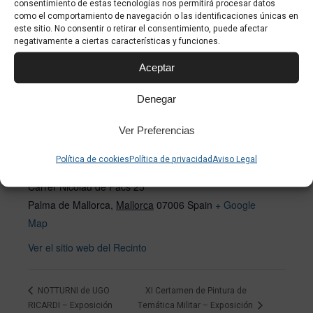
consentimiento de estas tecnologías nos permitirá procesar datos
y permitir este contenido
como el comportamiento de navegación o las identificaciones únicas en
este sitio. No consentir o retirar el consentimiento, puede afectar
negativamente a ciertas características y funciones.
Aceptar
Denegar
RECINTO
Ver Preferencias
Política de cookies
Política de privacidad
Aviso Legal
Balazsi Gallery
Carrer Nicolau de Pacs 25
Palma de Mallorca
,
Mallorca
07006
Spain
+ Google
Map
Ver el sitio web del Recinto
NOTTURNI de UGO
XI Certamen de Pintura de
RICARDI – Exposición
Temática Militar – Exposición