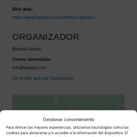
Sitio web:
https://www.balazsi.com/exhibition/aftersun
ORGANIZADOR
Balazsi Gallery
Correo electrónico
info@balazsi.com
Ver el sitio web del Organizador
Gestionar consentimiento
Para ofrecer las mejores experiencias, utilizamos tecnologías como las
cookies para almacenar y/o acceder a la información del dispositivo. El
Haz clic para aceptar cookies de marketing