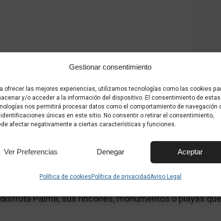
Gestionar consentimiento
a ofrecer las mejores experiencias, utilizamos tecnologías como las cookies pa
acenar y/o acceder a la información del dispositivo. El consentimiento de estas
nologías nos permitirá procesar datos como el comportamiento de navegación 
 identificaciones únicas en este sitio. No consentir o retirar el consentimiento,
de afectar negativamente a ciertas características y funciones.
Ver Preferencias
Denegar
Aceptar
scubre más lugares de Pa
Política de cookies
Política de privacidad
Aviso Legal
 disfruta Palma, sus rincones, monumentos o playas qu