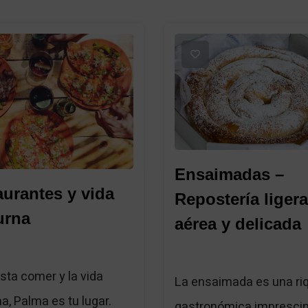
1
Ensaimadas –
urantes y vida
Repostería ligera
urna
aérea y delicada
usta comer y la vida
La ensaimada es una ri
a, Palma es tu lugar.
gastronómica imprescind