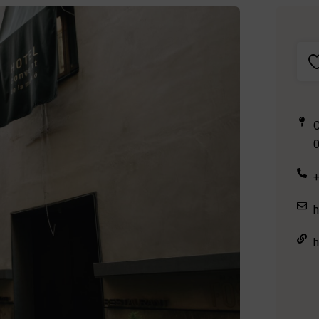
C
+
h
h