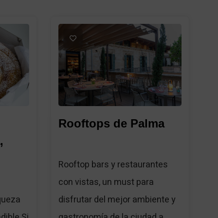
1
Rooftops de Palma
,
Rooftop bars y restaurantes
con vistas, un must para
disfrutar del mejor ambiente y
queza
gastronomía de la ciudad a...
ible Si