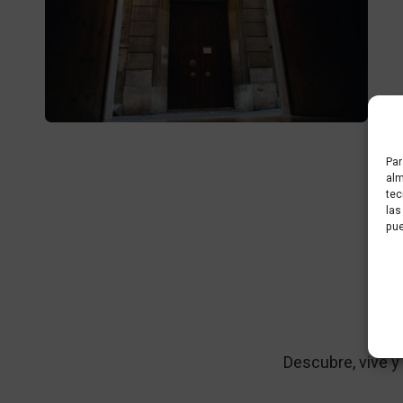
Par
alm
tec
las
pue
De
Descubre, vive y