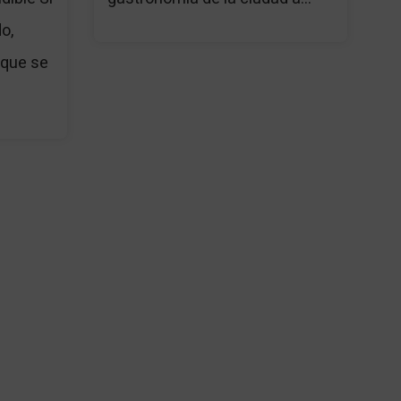
do,
 que se