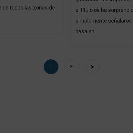
a de todas las zonas de
el título os ha sorprendi
simplemente señalaros
basa en...
1
2