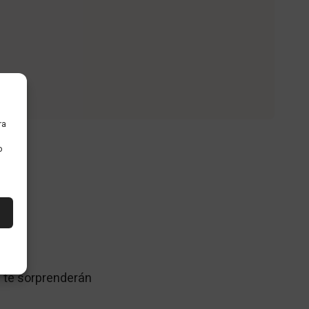
ra
o
lma
e te sorprenderán