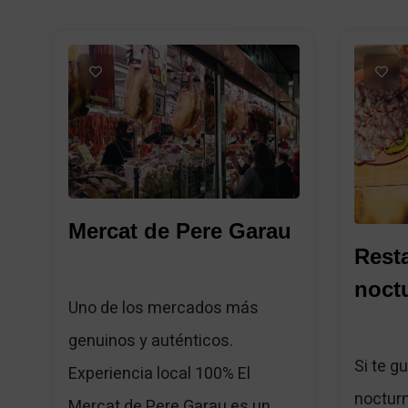
1
1
Mercat de Pere Garau
Resta
noct
Uno de los mercados más
genuinos y auténticos.
Si te g
Experiencia local 100% El
nocturn
Mercat de Pere Garau es un