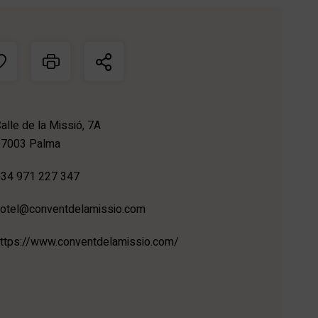
alle de la Missió, 7A
07003 Palma
34 971 227 347
otel@conventdelamissio.com
ttps://www.conventdelamissio.com/