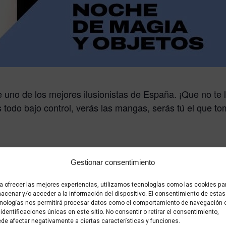
 uno de los mejores ilusionistas de España. ¡Que no te l
 todo bajo control, verás las mangas, serás tú el que to
Gestionar consentimiento
como una de las mayores exponentes de la magia femenin
ia la han llevado a ganar numerosos premios, incluyend
a ofrecer las mejores experiencias, utilizamos tecnologías como las cookies pa
; además de premios y reconocimientos en Colombia y 
acenar y/o acceder a la información del dispositivo. El consentimiento de estas
nologías nos permitirá procesar datos como el comportamiento de navegación 
 identificaciones únicas en este sitio. No consentir o retirar el consentimiento,
 por su fusión única de magia y narrativa teatral. Ha g
de afectar negativamente a ciertas características y funciones.