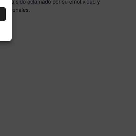
, ha sido aclamado por su emotividad y
zo
rofesionales.