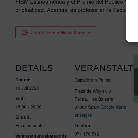
FISM Latinoamérica y el Premio del Público Memo
originalidad. Además, es profesor en la Escuela 
Zum Kalender Hinzufügen
DETAILS
VERANSTALT
Datum:
Caixaforum Palma
10 Juli 2025
Plaza de Weyler, 3
Zeit:
Palma
,
Illes Balears
18:00 - 20:00
07001
Spain
Google Karte
anzeigen
Eintritt:
Próximamente
Telefon
971 178 512
Veranstaltungskategorie