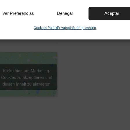
rial Ascanio. Su espectáculo,
El último domingo de mar
Magic Factory y conferenciante en sociedades mágicas p
Ver Preferencias
Denegar
Aceptar
Cookies-Politik
Privatsphäre
Impressum
UNGSORT
Klicke hier, um Marketing-
Cookies zu akzeptieren und
diesen Inhalt zu aktivieren