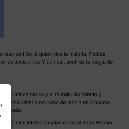
o cuenten! Sé tú quien vive la historia. Podrás
me las decisiones. Y aun así, sentirás la magia de
a en Latinoamérica y el mundo. Su talento y
o el premio latinoamericano de magia en Flasoma
ra
Venezuela.
o
anado premios internacionales como el Gran Premio