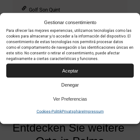
Golf Son Quint
Gestionar consentimiento
Golf Park Mallorca Puntiró
Para ofrecer las mejores experiencias, utilizamos tecnologías como las
cookies para almacenar y/o acceder a la información del dispositivo. El
Golf Son Gual
consentimiento de estas tecnologías nos permitirá procesar datos
como el comportamiento de navegación o las identificaciones únicas en
este sitio. No consentir o retirar el consentimiento, puede afectar
negativamente a ciertas características y funciones.
Aceptar
Denegar
Ver Preferencias
Cookies-Politik
Privatsphäre
Impressum
Entdecken Sie weitere 