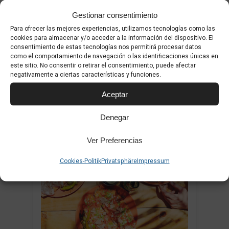
Gestionar consentimiento
Einer der authentischsten Märkte.
Para ofrecer las mejores experiencias, utilizamos tecnologías como las
Zu 100% regional. Experiencia local
cookies para almacenar y/o acceder a la información del dispositivo. El
consentimiento de estas tecnologías nos permitirá procesar datos
100% Der Mercat de Pere Garau ist
como el comportamiento de navegación o las identificaciones únicas en
este sitio. No consentir o retirar el consentimiento, puede afectar
der regionale Markt...
negativamente a ciertas características y funciones.
Aceptar
Denegar
Ver Preferencias
1
Cookies-Politik
Privatsphäre
Impressum