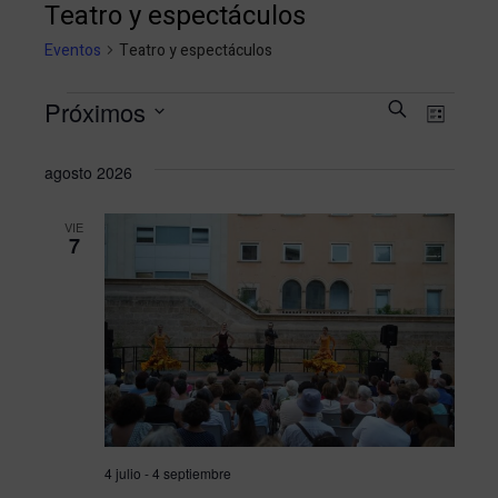
Teatro y espectáculos
Eventos
Teatro y espectáculos
Naveg
Nav
Próximos
Buscar
Lista
Selecciona
de
de
agosto 2026
la
vist
búsqu
fecha.
VIE
de
7
y
Eve
vistas
de
Event
4 julio
-
4 septiembre