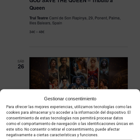
GOD SAVE THE QUEEN – Tributo a
Queen
Trui Teatre
Camí de Son Rapinya, 29, Ponent, Palma,
Illes Balears, Spain
34€ – 48€
SÁB
26
Gestionar consentimiento
Para ofrecer las mejores experiencias, utilizamos tecnologías como las
cookies para almacenar y/o acceder a la información del dispositivo. El
consentimiento de estas tecnologías nos permitirá procesar datos
como el comportamiento de navegación o las identificaciones únicas en
este sitio. No consentir o retirar el consentimiento, puede afectar
26 septiembre - 21:00
-
22:30
negativamente a ciertas características y funciones.
UNA OPERA DE PELICULA –